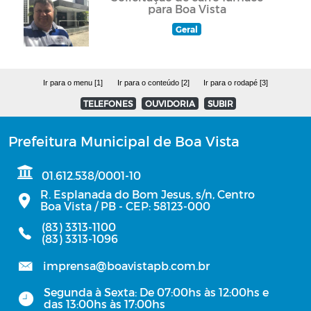
para Boa Vista
Geral
Ir para o menu [1]
Ir para o conteúdo [2]
Ir para o rodapé [3]
TELEFONES
OUVIDORIA
SUBIR
Prefeitura Municipal de Boa Vista
01.612.538/0001-10
R. Esplanada do Bom Jesus, s/n, Centro
Boa Vista / PB - CEP: 58123-000
(83) 3313-1100
(83) 3313-1096
imprensa@boavistapb.com.br
Segunda à Sexta: De 07:00hs às 12:00hs e
das 13:00hs às 17:00hs