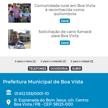
Comunidade rural em Boa Vista
é reconhecida como
quilombola
Geral
Solicitação de carro fumacê
para Boa Vista
Geral
Ir para o menu [1]
Ir para o conteúdo [2]
Ir para o rodapé [3]
TELEFONES
OUVIDORIA
SUBIR
Prefeitura Municipal de Boa Vista
01.612.538/0001-10
R. Esplanada do Bom Jesus, s/n, Centro
Boa Vista / PB - CEP: 58123-000