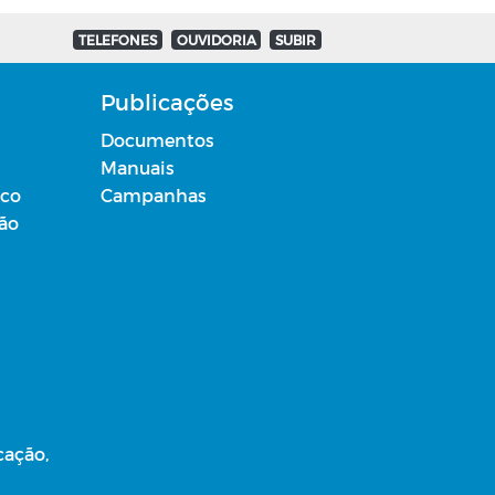
TELEFONES
OUVIDORIA
SUBIR
Publicações
Documentos
Manuais
ico
Campanhas
ção
cação,