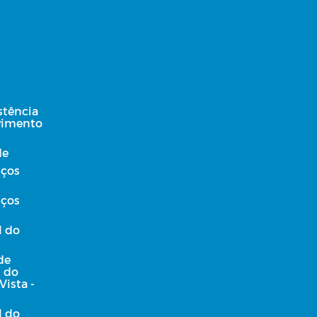
stência
lvimento
de
iços
iços
l do
de
l do
Vista -
l do