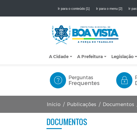
Ir para o conteúdo [1]
Ir para o menu [2]
Ir par
A Cidade
A Prefeitura
Legislação
Perguntas
Frequentes
Início
Publicações
Documentos
DOCUMENTOS