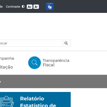
Contraste
de
A+
A-
mpanhe
Transparência
Fiscal
citação
o