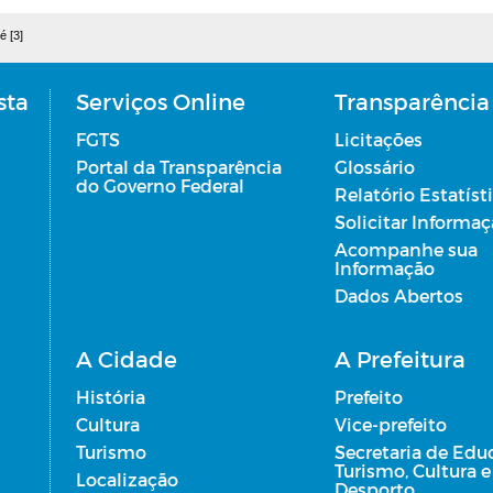
é [3]
sta
Serviços Online
Transparência
FGTS
Licitações
Portal da Transparência
Glossário
do Governo Federal
Relatório Estatíst
Solicitar Informa
Acompanhe sua
Informação
Dados Abertos
A Cidade
A Prefeitura
História
Prefeito
Cultura
Vice-prefeito
Turismo
Secretaria de Edu
Turismo, Cultura e
Localização
Desporto