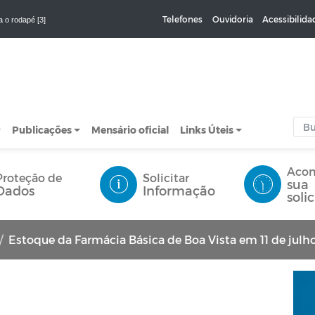
Telefones
Ouvidoria
Acessibilida
a o rodapé [3]
Publicações
Mensário oficial
Links Úteis
Aco
Proteção de
Solicitar
sua
Dados
Informação
soli
Estoque da Farmácia Básica de Boa Vista em 11 de julh