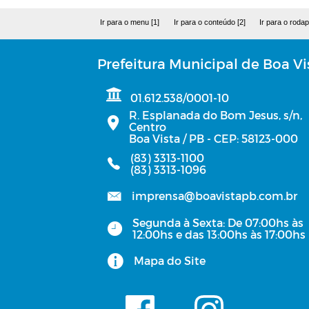
Ir para o menu [1]
Ir para o conteúdo [2]
Ir para o rodap
Prefeitura Municipal de Boa Vi
01.612.538/0001-10
R. Esplanada do Bom Jesus, s/n,
Centro
Boa Vista / PB - CEP: 58123-000
(83) 3313-1100
(83) 3313-1096
imprensa@boavistapb.com.br
Segunda à Sexta: De 07:00hs às
12:00hs e das 13:00hs às 17:00hs
Mapa do Site