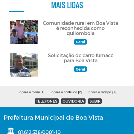
MAIS LIDAS
Comunidade rural em Boa Vista
é reconhecida como
quilombola
Geral
Solicitação de carro fumacê
para Boa Vista
Geral
Ir para o menu [1]
Ir para o conteúdo [2]
Ir para o rodapé [3]
TELEFONES
OUVIDORIA
SUBIR
Prefeitura Municipal de Boa Vista
01.612.538/0001-10