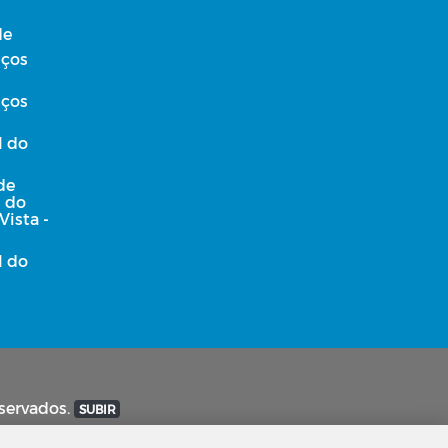
de
iços
iços
l do
de
l do
Vista -
l do
eservados.
SUBIR