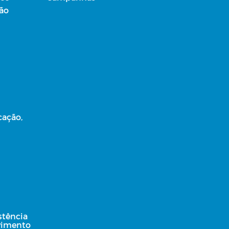
ção
cação,
stência
lvimento