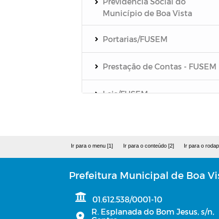
Previdência Social do
Município de Boa Vista
Portarias/FUSEM
Prestação de Contas - FUSEM
Leis/FUSEM
CACS-FUNDEB
Ir para o menu [1]
Ir para o conteúdo [2]
Ir para o rodap
TERCEIRIZADOS
Prefeitura Municipal de Boa Vi
Estoque de Medicamentos -
Farmácia Básica
01.612.538/0001-10
Emendas Parlamentares
R. Esplanada do Bom Jesus, s/n,