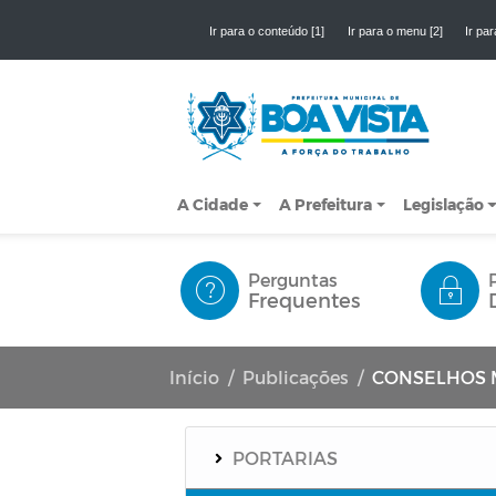
Ir para o conteúdo [1]
Ir para o menu [2]
Ir par
A Cidade
A Prefeitura
Legislação
Perguntas
Frequentes
Início
Publicações
CONSELHOS 
PORTARIAS