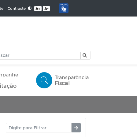
Contraste
de
A+
A-
mpanhe
Transparência
Fiscal
citação