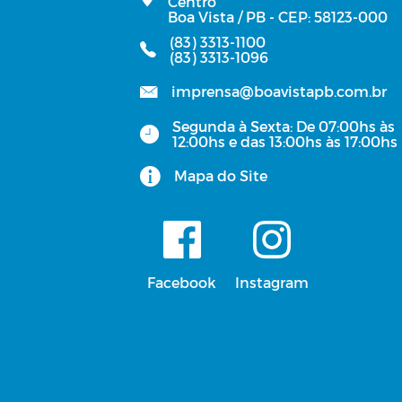
Centro
Boa Vista / PB - CEP: 58123-000
RGF - Relatório de Gestão Fisc
(83) 3313-1100
(83) 3313-1096
Relatório de Gestão das
imprensa@boavistapb.com.br
Atividades
Segunda à Sexta: De 07:00hs às
12:00hs e das 13:00hs às 17:00hs
Planos Estratégicos
Institucionais - PEI
Mapa do Site
Parecer do TCE/PB
PCA - Plano de Contratações
Facebook
Instagram
Anual
PCA - Prestação de Contas de
Gestão
Estagiários