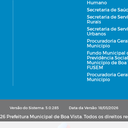
Humano
Secretaria de Saú
Secretaria de Serv
Rurais
Secretaria de Serv
Urbanos
a
Procuradoria Gera
Município
Fundo Municipal 
Previdência Socia
Município de Boa 
FUSEM
Procuradoria Gera
Município
Versão do Sistema: 5.0.285
Data da Versão: 18/03/2026
6 Prefeitura Municipal de Boa Vista. Todos os direitos r