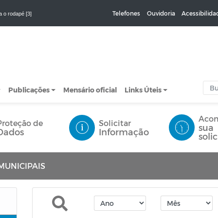
Telefones
Ouvidoria
Acessibilida
a o rodapé [3]
Publicações
Mensário oficial
Links Úteis
Aco
Proteção de
Solicitar
sua
Dados
Informação
soli
MUNICIPAIS