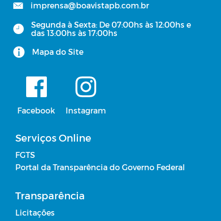
RREO - Relatório Resumido da
imprensa@boavistapb.com.br
Execução Orçamentária
Segunda à Sexta: De 07:00hs às 12:00hs e
das 13:00hs às 17:00hs
Julgamento das Contas do Poder
Executivo pelo Poder Legislativo
Mapa do Site
Concursos Públicos
Plano Municipal de Educação
Facebook
Instagram
Lista de Espera em Creches
Serviços Online
FGTS
Plano Municipal de Saude
Portal da Transparência do Governo Federal
Licitantes Sancionados
Transparência
Licitações
Acordos Firmados sem Transferência de