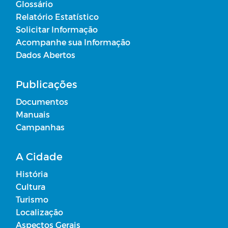
Glossário
Recursos Financeiros
Relatório Estatístico
Solicitar Informação
Desonerações Tributárias Concedidas
Acompanhe sua Informação
Dados Abertos
Transferências Decorrentes de
Convênios, acordos, ajustes ou
Instrumentos Congêneres
Publicações
Documentos
Estrutura Organizacional
Manuais
Campanhas
Padrão Remuneratório
A Cidade
Transferências realizadas a partir da
História
celebração de convênios/acordos/ajustes
Cultura
Turismo
Acordos firmados que não envolvam
Localização
transferência de recursos financeiros
Aspectos Gerais