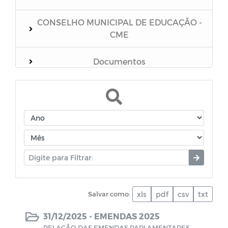
CONSELHO MUNICIPAL DE EDUCAÇÃO -
CME
Documentos
Coronavírus
Manuais
Campanhas
Cartilhas
Salvar como:
xls
pdf
csv
txt
FUSEM - Fundo Municipal de
Previdência Social do Município de Boa
31/12/2025 -
EMENDAS 2025
Vista
RELAÇÃO DAS EMENDAS PARLAMENTARES