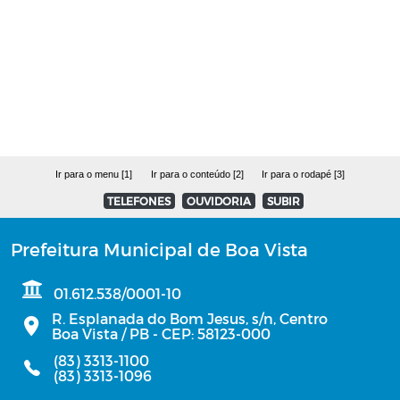
RGF - Relatório de Gestão Fiscal
Relatório de Gestão das Atividades
Planos Estratégicos Institucionais - PEI
Parecer do TCE/PB
Ir para o menu [1]
Ir para o conteúdo [2]
Ir para o rodapé [3]
TELEFONES
OUVIDORIA
SUBIR
PCA - Plano de Contratações Anual
Prefeitura Municipal de Boa Vista
PCA - Prestação de Contas de Gestão
01.612.538/0001-10
Estagiários
R. Esplanada do Bom Jesus, s/n, Centro
Boa Vista / PB - CEP: 58123-000
Lista de Inscritos em Dívida Ativa
(83) 3313-1100
(83) 3313-1096