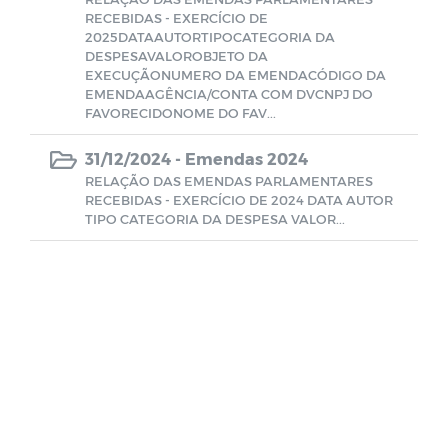
RECEBIDAS - EXERCÍCIO DE
2025DATAAUTORTIPOCATEGORIA DA
Portarias/FUSEM
DESPESAVALOROBJETO DA
EXECUÇÃONUMERO DA EMENDACÓDIGO DA
EMENDAAGÊNCIA/CONTA COM DVCNPJ DO
Prestação de Contas - FUSEM
FAVORECIDONOME DO FAV...
31/12/2024 -
Emendas 2024
Leis/FUSEM
RELAÇÃO DAS EMENDAS PARLAMENTARES
RECEBIDAS - EXERCÍCIO DE 2024 DATA AUTOR
CACS-FUNDEB
TIPO CATEGORIA DA DESPESA VALOR...
TERCEIRIZADOS
Estoque de Medicamentos - Farmácia
Básica
Emendas Parlamentares