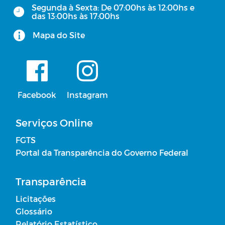
RREO - Relatório Resumido da
Segunda à Sexta: De 07:00hs às 12:00hs e
Execução Orçamentária
das 13:00hs às 17:00hs
Mapa do Site
Julgamento das Contas do Poder
Executivo pelo Poder Legislativo
Concursos Públicos
Facebook
Instagram
Plano Municipal de Educação
Serviços Online
Lista de Espera em Creches
FGTS
Portal da Transparência do Governo Federal
Plano Municipal de Saude
Transparência
Licitantes Sancionados
Licitações
Glossário
Acordos Firmados sem Transferência de
Relatório Estatístico