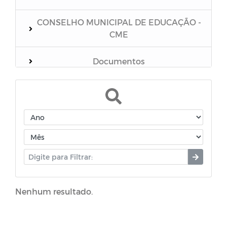
CONSELHO MUNICIPAL DE EDUCAÇÃO -
CME
Documentos
Coronavírus
Manuais
Campanhas
Cartilhas
Nenhum resultado.
FUSEM - Fundo Municipal de
Previdência Social do Município de Boa
Vista