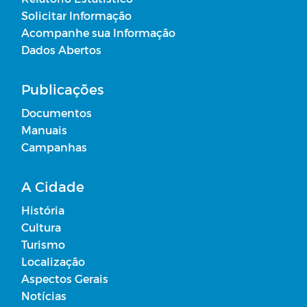
Recursos Financeiros
Solicitar Informação
Acompanhe sua Informação
Desonerações Tributárias Concedidas
Dados Abertos
Transferências Decorrentes de
Publicações
Convênios, acordos, ajustes ou
Instrumentos Congêneres
Documentos
Manuais
Estrutura Organizacional
Campanhas
A Cidade
Padrão Remuneratório
História
Transferências realizadas a partir da
Cultura
celebração de convênios/acordos/ajustes
Turismo
Localização
Acordos firmados que não envolvam
Aspectos Gerais
transferência de recursos financeiros
Notícias