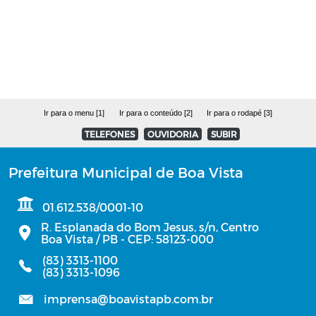
RGF - Relatório de Gestão Fiscal
Relatório de Gestão das Atividades
Planos Estratégicos Institucionais - PEI
Ir para o menu [1]
Ir para o conteúdo [2]
Ir para o rodapé [3]
Parecer do TCE/PB
TELEFONES
OUVIDORIA
SUBIR
PCA - Plano de Contratações Anual
Prefeitura Municipal de Boa Vista
PCA - Prestação de Contas de Gestão
01.612.538/0001-10
R. Esplanada do Bom Jesus, s/n, Centro
Boa Vista / PB - CEP: 58123-000
Estagiários
(83) 3313-1100
(83) 3313-1096
Lista de Inscritos em Dívida Ativa
imprensa@boavistapb.com.br