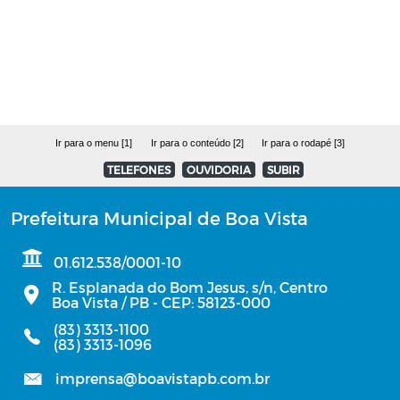
RGF - Relatório de Gestão Fiscal
Relatório de Gestão das Atividades
Planos Estratégicos Institucionais - PEI
Ir para o menu [1]
Ir para o conteúdo [2]
Ir para o rodapé [3]
Parecer do TCE/PB
TELEFONES
OUVIDORIA
SUBIR
PCA - Plano de Contratações Anual
Prefeitura Municipal de Boa Vista
PCA - Prestação de Contas de Gestão
01.612.538/0001-10
R. Esplanada do Bom Jesus, s/n, Centro
Boa Vista / PB - CEP: 58123-000
Estagiários
(83) 3313-1100
(83) 3313-1096
Lista de Inscritos em Dívida Ativa
imprensa@boavistapb.com.br