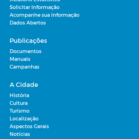
Recursos Financeiros
Solicitar Informação
Acompanhe sua Informação
Desonerações Tributárias Concedidas
Dados Abertos
Transferências Decorrentes de
Publicações
Convênios, acordos, ajustes ou
Instrumentos Congêneres
Documentos
Manuais
Estrutura Organizacional
Campanhas
A Cidade
Padrão Remuneratório
História
Transferências realizadas a partir da
Cultura
celebração de convênios/acordos/ajustes
Turismo
Localização
Acordos firmados que não envolvam
Aspectos Gerais
transferência de recursos financeiros
Notícias