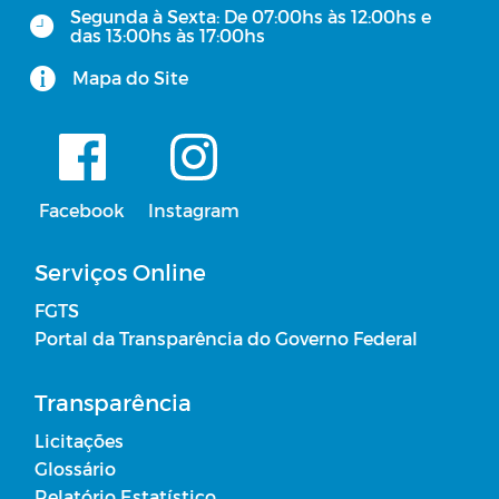
RREO - Relatório Resumido da
Segunda à Sexta: De 07:00hs às 12:00hs e
Execução Orçamentária
das 13:00hs às 17:00hs
Mapa do Site
Julgamento das Contas do Poder
Executivo pelo Poder Legislativo
Concursos Públicos
Facebook
Instagram
Plano Municipal de Educação
Serviços Online
Lista de Espera em Creches
FGTS
Portal da Transparência do Governo Federal
Plano Municipal de Saude
Transparência
Licitantes Sancionados
Licitações
Glossário
Acordos Firmados sem Transferência de
Relatório Estatístico