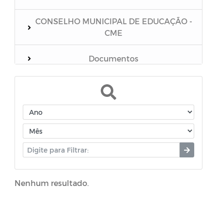
CONSELHO MUNICIPAL DE EDUCAÇÃO -
CME
Documentos
Coronavírus
Manuais
Campanhas
Cartilhas
Nenhum resultado.
FUSEM - Fundo Municipal de
Previdência Social do Município de Boa
Vista